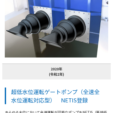
2020年
(令和2年)
超低水位運転ゲートポンプ（全速全
水位運転対応型） NETIS登録
あらゆる水位において全速運転が可能なポンプをNETIS（新技術